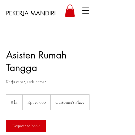
PEKERJA MANDIRI
Asisten Rumah
Tangga
Kerja cepat, anda hemat
120.000
Rupiah
8 hr
8
Rp 120.000
Customer's Place
Indonesia
h
r
Request to book